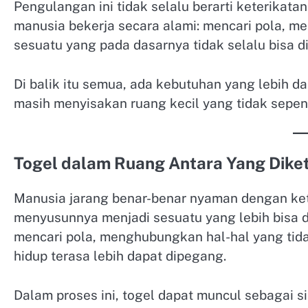
Pengulangan ini tidak selalu berarti keterikat
manusia bekerja secara alami: mencari pola,
sesuatu yang pada dasarnya tidak selalu bisa d
Di balik itu semua, ada kebutuhan yang lebih
masih menyisakan ruang kecil yang tidak sepen
Togel dalam Ruang Antara Yang Diket
Manusia jarang benar-benar nyaman dengan ket
menyusunnya menjadi sesuatu yang lebih bisa d
mencari pola, menghubungkan hal-hal yang tida
hidup terasa lebih dapat dipegang.
Dalam proses ini, togel dapat muncul sebagai s