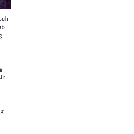
bah
ab
g
ng
sih
l
ng