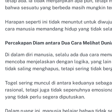
tetap ada. Ia tidak menjanjikan apa pun, tetap
bahwa sesuatu yang berbeda masih mungkin ter
Harapan seperti ini tidak menuntut untuk diwuju
cara manusia memandang hidup yang tidak selalu
Percakapan Diam antara Dua Cara Melihat Duni
Di dalam diri manusia, selalu ada dua cara me
mencoba menjelaskan dengan logika, yang lai
tidak saling menghapus, tetapi sering tidak be
Togel sering muncul di antara keduanya sebagai
rasional, tetapi juga tidak sepenuhnya emosion
yang tidak perlu segera diputuskan.
Dalam ruang ini, manusia belajar bahwa tidak s