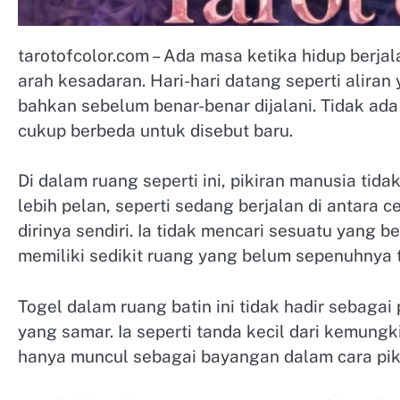
tarotofcolor.com – Ada masa ketika hidup berj
arah kesadaran. Hari-hari datang seperti aliran
bahkan sebelum benar-benar dijalani. Tidak ada
cukup berbeda untuk disebut baru.
Di dalam ruang seperti ini, pikiran manusia tidak
lebih pelan, seperti sedang berjalan di antara c
dirinya sendiri. Ia tidak mencari sesuatu yan
memiliki sedikit ruang yang belum sepenuhnya te
Togel dalam ruang batin ini tidak hadir sebagai
yang samar. Ia seperti tanda kecil dari kemungk
hanya muncul sebagai bayangan dalam cara pi