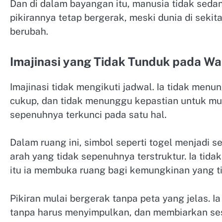
Dan di dalam bayangan itu, manusia tidak sed
pikirannya tetap bergerak, meski dunia di sekit
berubah.
Imajinasi yang Tidak Tunduk pada Wa
Imajinasi tidak mengikuti jadwal. Ia tidak men
cukup, dan tidak menunggu kepastian untuk muncu
sepenuhnya terkunci pada satu hal.
Dalam ruang ini, simbol seperti togel menjadi 
arah yang tidak sepenuhnya terstruktur. Ia tida
itu ia membuka ruang bagi kemungkinan yang ti
Pikiran mulai bergerak tanpa peta yang jelas
tanpa harus menyimpulkan, dan membiarkan ses