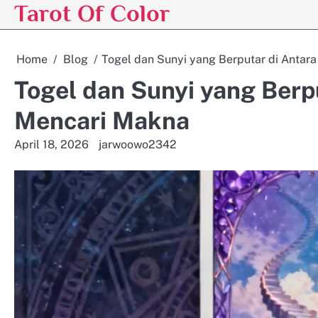
Tarot Of Color
Skip
to
content
Home
Blog
Togel dan Sunyi yang Berputar di Antar
Togel dan Sunyi yang Berpu
Mencari Makna
April 18, 2026
jarwoowo2342