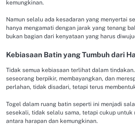
kemungkinan.
Namun selalu ada kesadaran yang menyertai se
hanya mengamati dengan jarak yang tenang bahw
bukan bagian dari kenyataan yang harus diwuju
Kebiasaan Batin yang Tumbuh dari Ha
Tidak semua kebiasaan terlihat dalam tindakan
seseorang berpikir, membayangkan, dan merespo
perlahan, tidak disadari, tetapi terus memben
Togel dalam ruang batin seperti ini menjadi sala
sesekali, tidak selalu sama, tetapi cukup untuk
antara harapan dan kemungkinan.