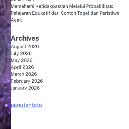
Memahami Ketidakpastian Melalui Probabilitas:
Pelajaran Edukatif dari Contoh Togel dan Peristiwa
Acak
Archives
August 2026
July 2026
May 2026
April 2026
March 2026
February 2026
January 2026
panutantoto