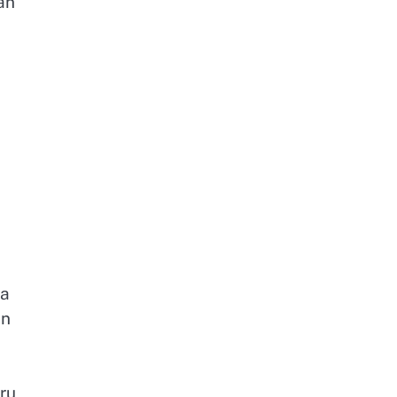
an
i
ya
an
ru