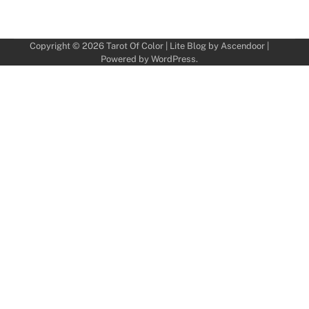
Copyright © 2026
Tarot Of Color
| Lite Blog by
Ascendoor
|
Powered by
WordPress
.